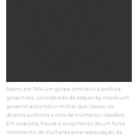
imediato, os graves e urgentes problemas
de que depende a restauração da ordem
interna e do prestígio internacional da
nossa Pátria. A revolução vitoriosa
necessita de se institucionalizar e se
apressa pela sua institucionalização a
limitar os plenos poderes de que
efetivamente dispõe (PRESIDÊNCIA DA
REPÚBLICA, 1964).
Assim, em 1964 um golpe contrário à política
governista, considerada de esquerda, impôs um
governo autoritário-militar que cassou os
direitos políticos e civis de inúmeros cidadãos.
Em resposta, houve o surgimento de um forte
movimento de mulheres pela restauração da