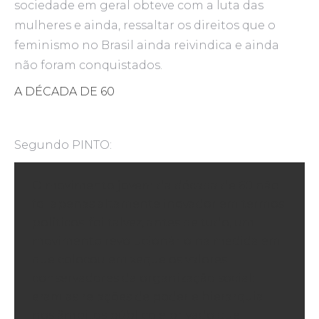
sociedade em geral obteve com a luta das
mulheres e ainda, ressaltar os direitos que o
feminismo no Brasil ainda reivindica e ainda
não foram conquistados.
A DÉCADA DE 60
Segundo PINTO:
O movimento jovem da década de 60 não
foi apenas altamente inovador em termos
políticos; foi talvez, antes de tudo, um
movimento revolucionário na medida em
que colocou em xeque os valores
conservadores da organização social:
eram as relações de poder e hierarquia
nos âmbitos público e privado que