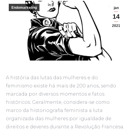
Endomarketing
jan
14
2021
A história das lutas das mulheres e do
feminismo existe há mais de 200 anos, sendo
marcada por diversos momentos e fatos
históricos. Geralmente, considera-se como
marco da historiografia feminista a luta
organizada das mulheres por igualdade de
direitos e deveres durante a Revolução Francesa.