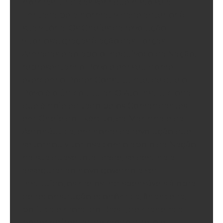
normas jurídicas sem que nisto seja
limitada pela normatividade anterior à
sua vitória. Os Chefes da revolução
vitoriosa, graças à ação das Forças
Armadas e ao apoio inequívoco da Nação,
representam o Povo e em seu nome
exercem o Poder Constituinte, de que o
Povo é o único titular. O Ato Institucional
que é hoje editado pelos Comandantes-
em-Chefe do Exército, da Marinha e da
Aeronáutica, em nome da revolução que
se tornou vitoriosa com o apoio da Nação
na sua quase totalidade, se destina a
assegurar ao novo governo a ser
instituído, os meios indispensáveis à obra
de reconstrução econômica, financeira,
política e moral do Brasil, de maneira a
poder enfrentar, de modo direto e