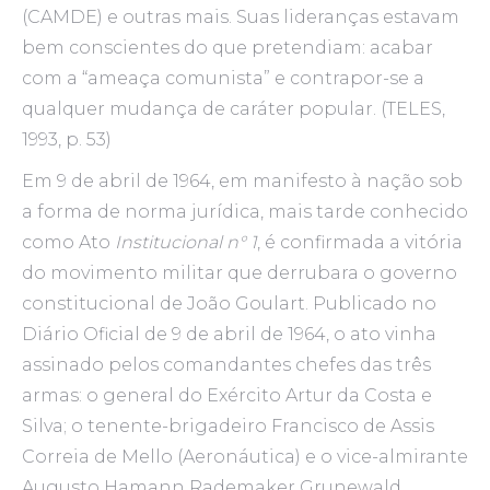
(CAMDE) e outras mais. Suas lideranças estavam
bem conscientes do que pretendiam: acabar
com a “ameaça comunista” e contrapor-se a
qualquer mudança de caráter popular. (TELES,
1993, p. 53)
Em 9 de abril de 1964, em manifesto à nação sob
a forma de norma jurídica, mais tarde conhecido
como Ato
Institucional n° 1
, é confirmada a vitória
do movimento militar que derrubara o governo
constitucional de João Goulart. Publicado no
Diário Oficial de 9 de abril de 1964, o ato vinha
assinado pelos comandantes chefes das três
armas: o general do Exército Artur da Costa e
Silva; o tenente-brigadeiro Francisco de Assis
Correia de Mello (Aeronáutica) e o vice-almirante
Augusto Hamann Rademaker Grunewald