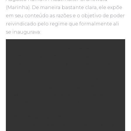
(Marinha). De maneira bastante clara, ele expõe
em seu conteúdo as razões e o objetivo de poder
reivindicado pelo regime que formalmente ali
se inaugurava:
A revolução vitoriosa se investe no
exercício do Poder Constituinte. Este se
manifesta pela eleição popular ou pela
revolução. Esta é a forma mais expressiva e
mais radical do Poder Constituinte. Assim,
a revolução vitoriosa, como Poder
Constituinte, se legitima por si mesma. Ela
destitui o governo anterior e tem a
capacidade de constituir o novo governo.
Nela se contém a força normativa,
inerente ao Poder Constituinte. Ela edita