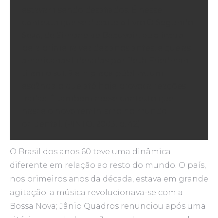
estavam sendo desafiados. É nesse
contexto que se discute o livro O Segundo
Sexo, de Simone de Beauvoir, publicado
pela primeira vez dez anos antes, e que as
americanas lideradas por Beth Friedman
tiram o sutiã em praça pública, um
escândalo que até hoje provoca reações
iradas. É também nesse contexto que
nasce o novo feminismo no mundo
ocidental. (PINTO, 2003, p. 42)
O Brasil dos anos 60 teve uma dinâmica
diferente em relação ao resto do mundo. O país,
nos primeiros anos da década, estava em grande
agitação: a música revolucionava-se com a
Bossa Nova; Jânio Quadros renunciou após uma