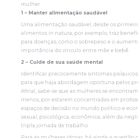
mulher.
1 – Manter alimentação saudável
Uma alimentação saudável, desde os primeir
alimentos in natura, por exemplo, traz benefí
para doenças, como o sobrepeso e o aumento 
importância do vínculo entre mãe e bebê.
2 – Cuide de sua saúde mental
Identificar precocemente sintomas psíquicos
para que haja abordagem oportuna pelos prof
Afinal, sabe-se que as mulheres se encontr
menos, por estarem concentradas em profiss
espaços de decisão no mundo político e econô
sexual, psicológica, econômica, além da negl
tripla jornada de trabalho.
Para as mulheres idosas, há ainda a questão 