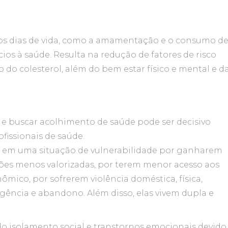
os dias de vida, como a amamentação e o consumo d
cios à saúde. Resulta na redução de fatores de risco
do colesterol, além do bem estar físico e mental e d
 e buscar acolhimento de saúde pode ser decisivo
issionais de saúde.
am em uma situação de vulnerabilidade por ganharem
ões menos valorizadas, por terem menor acesso aos
mico, por sofrerem violência doméstica, física,
igência e abandono. Além disso, elas vivem dupla e
do isolamento social e transtornos emocionais devido