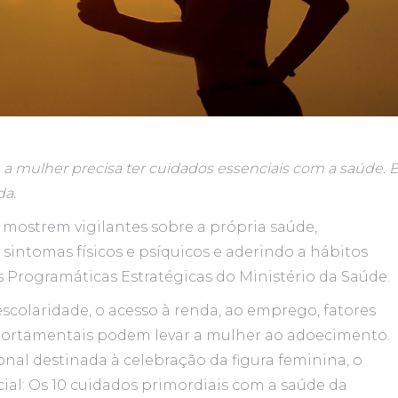
 mulher precisa ter cuidados essenciais com a saúde. E
da.
 mostrem vigilantes sobre a própria saúde,
sintomas físicos e psíquicos e aderindo a hábitos
 Programáticas Estratégicas do Ministério da Saúde.
escolaridade, o acesso à renda, ao emprego, fatores
comportamentais podem levar a mulher ao adoecimento.
ional destinada à celebração da figura feminina, o
ial: Os 10 cuidados primordiais com a saúde da