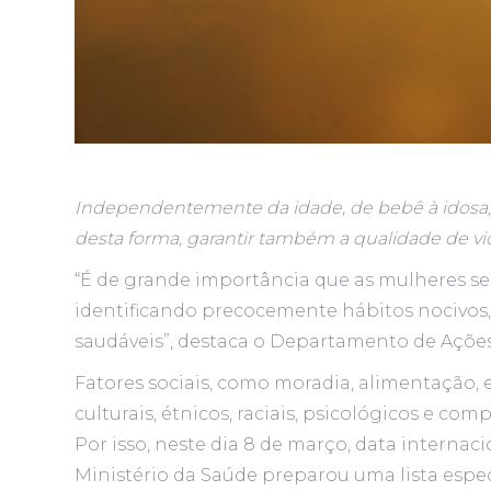
Independentemente da idade, de bebê à idosa, a
desta forma, garantir também a qualidade de vi
“É de grande importância que as mulheres se
identificando precocemente hábitos nocivos, 
saudáveis”, destaca o Departamento de Ações
Fatores sociais, como moradia, alimentação, 
culturais, étnicos, raciais, psicológicos e 
Por isso, neste dia 8 de março, data internac
Ministério da Saúde preparou uma lista espec