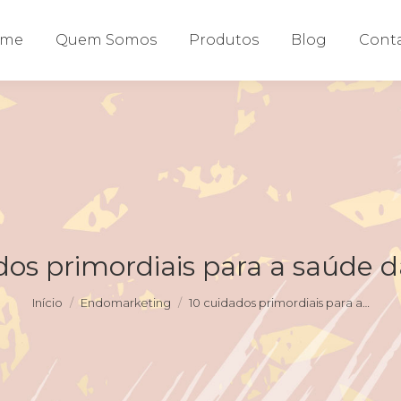
ome
Quem Somos
Produtos
Blog
Cont
dos primordiais para a saúde 
Você está aqui:
Início
Endomarketing
10 cuidados primordiais para a…