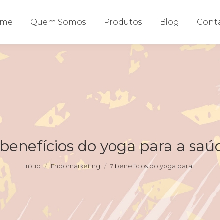
ome
Quem Somos
Produtos
Blog
Cont
 benefícios do yoga para a saú
Você está aqui:
Início
Endomarketing
7 benefícios do yoga para…