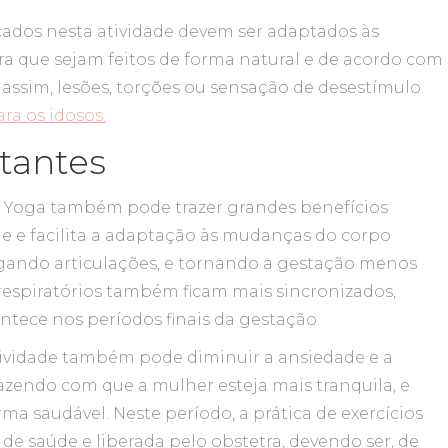
cados nesta atividade devem ser adaptados às
ra que sejam feitos de forma natural e de acordo com
 assim, lesões, torções ou sensação de desestímulo.
ra os idosos.
stantes
o Yoga também pode trazer grandes benefícios
ade e facilita a adaptação às mudanças do corpo
ngando articulações, e tornando a gestação menos
respiratórios também ficam mais sincronizados,
ntece nos períodos finais da gestação.
tividade também pode diminuir a ansiedade e a
zendo com que a mulher esteja mais tranquila, e
ma saudável. Neste período, a prática de exercícios
 de saúde e liberada pelo obstetra, devendo ser, de