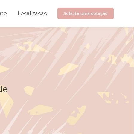
ato
Localização
Solicite uma cotação
de