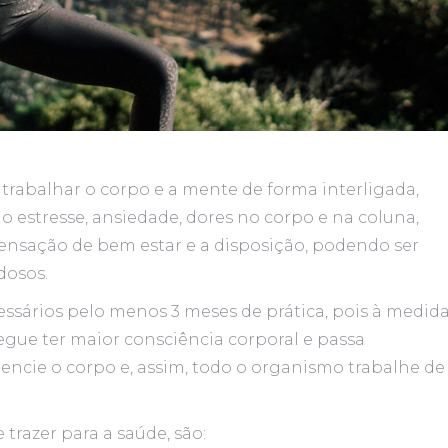
trabalhar o corpo e a mente de forma interligada,
o estresse, ansiedade, dores no corpo e na coluna,
sensação de bem estar e a disposição, podendo ser
dosos.
cessários pelo menos 3 meses de prática, pois à medid
segue ter maior consciência corporal e passa
uencie o corpo e, assim, todo o organismo trabalhe de
trazer para a saúde, são: