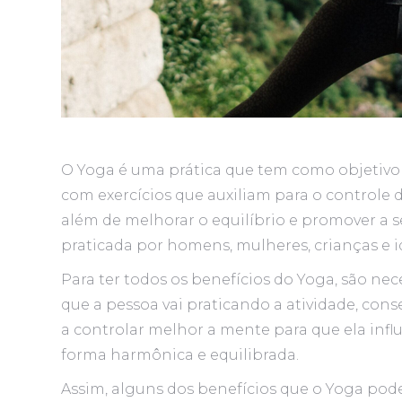
O Yoga é uma prática que tem como objetivo 
com exercícios que auxiliam para o controle d
além de melhorar o equilíbrio e promover a 
praticada por homens, mulheres, crianças e i
Para ter todos os benefícios do Yoga, são ne
que a pessoa vai praticando a atividade, con
a controlar melhor a mente para que ela infl
forma harmônica e equilibrada.
Assim, alguns dos benefícios que o Yoga pode 