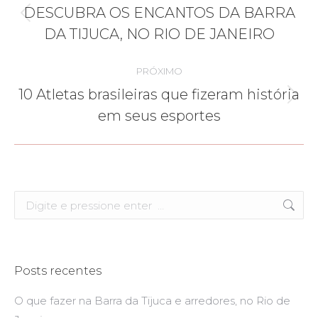
de
DESCUBRA OS ENCANTOS DA BARRA
Post
post:
DA TIJUCA, NO RIO DE JANEIRO
anterior:
PRÓXIMO
10 Atletas brasileiras que fizeram história
Próximo
em seus esportes
post:
Search:
Posts recentes
O que fazer na Barra da Tijuca e arredores, no Rio de