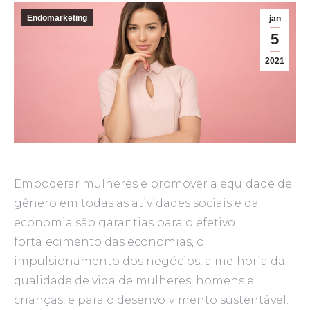
Endomarketing
jan
5
2021
Empoderar mulheres e promover a equidade de
gênero em todas as atividades sociais e da
economia são garantias para o efetivo
fortalecimento das economias, o
impulsionamento dos negócios, a melhoria da
qualidade de vida de mulheres, homens e
crianças, e para o desenvolvimento sustentável.