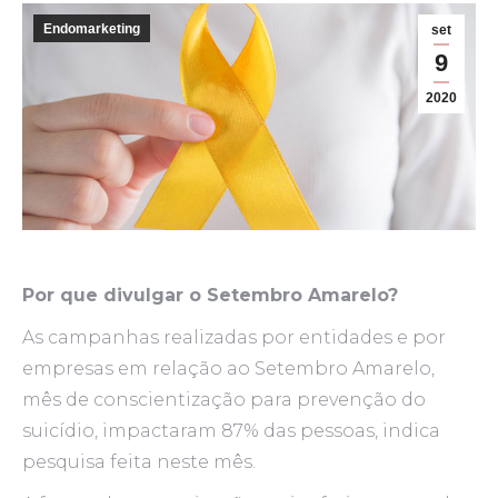
Endomarketing
set
9
2020
Por que divulgar o Setembro Amarelo?
As campanhas realizadas por entidades e por
empresas em relação ao Setembro Amarelo,
mês de conscientização para prevenção do
suicídio, impactaram 87% das pessoas, indica
pesquisa feita neste mês.