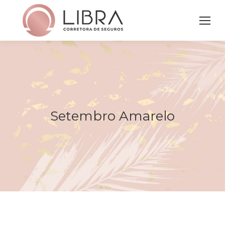
Setembro Amarelo
Você está aqui: